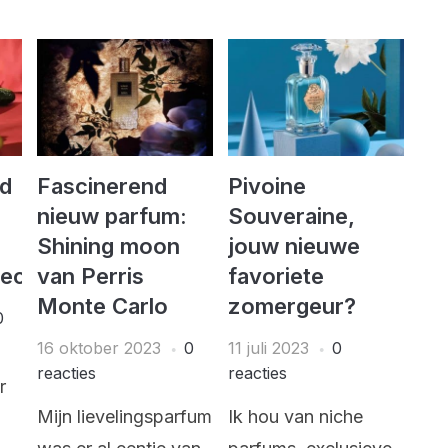
od
Fascinerend
Pivoine
nieuw parfum:
Souveraine,
Shining moon
jouw nieuwe
ectie!
van Perris
favoriete
Monte Carlo
zomergeur?
0
16 oktober 2023
0
11 juli 2023
0
reacties
reacties
r
Mijn lievelingsparfum
Ik hou van niche