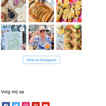
View on Instagram
Volg mij op
facebook
twitter
instagram
pinterest
youtube