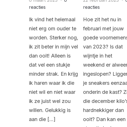
reacties
reacties
Ik vind het helemaal
Hoe zit het nu in
niet erg om ouder te
februari met jouw
worden. Sterker nog,
goede voornemen
ik zit beter in mijn vel
van 2023? Is dat
dan ooit! Alleen is
wijntje in het
dat vel een stukje
weekend er alwee
minder strak. En krijg
ingeslopen? Ligge
ik haren waar ik die
je sneakers eenz
niet wil en niet waar
onderin de kast? Zi
ik ze juist wel zou
die december kilo’
willen. Gelukkig is
hardnekkiger dan
aan die […]
ooit? Dan kan een