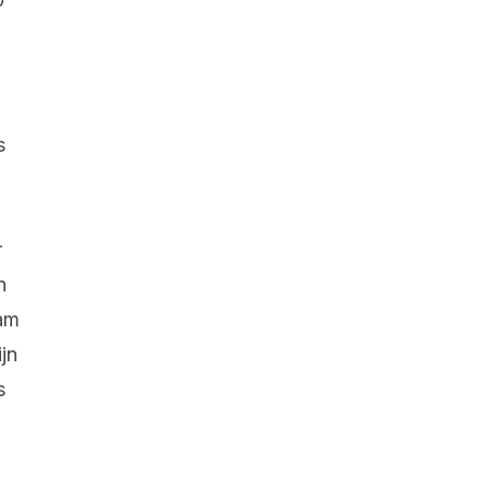
s
r
n
aam
jn
s