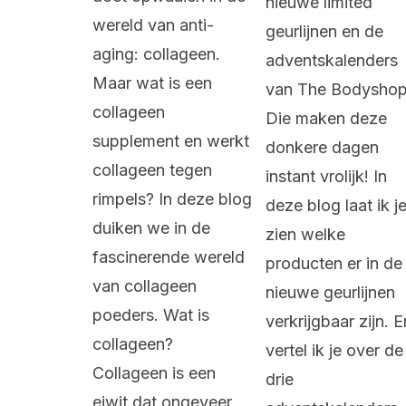
nieuwe limited
wereld van anti-
geurlijnen en de
aging: collageen.
adventskalenders
Maar wat is een
van The Bodyshop
collageen
Die maken deze
supplement en werkt
donkere dagen
collageen tegen
instant vrolijk! In
rimpels? In deze blog
deze blog laat ik j
duiken we in de
zien welke
fascinerende wereld
producten er in de
van collageen
nieuwe geurlijnen
poeders. Wat is
verkrijgbaar zijn. E
collageen?
vertel ik je over de
Collageen is een
drie
eiwit dat ongeveer