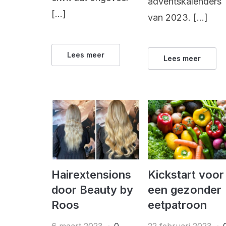
adventskalenders
[…]
van 2023. […]
Lees meer
Lees meer
Hairextensions
Kickstart voor
door Beauty by
een gezonder
Roos
eetpatroon
6 maart 2023
0
22 februari 2023