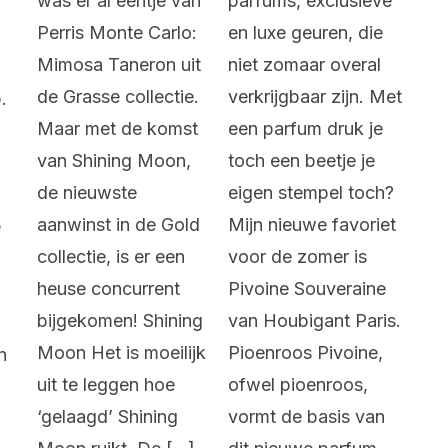
was er al eentje van
parfums, exclusieve
Perris Monte Carlo:
en luxe geuren, die
Mimosa Taneron uit
niet zomaar overal
de Grasse collectie.
verkrijgbaar zijn. Met
.
Maar met de komst
een parfum druk je
van Shining Moon,
toch een beetje je
de nieuwste
eigen stempel toch?
aanwinst in de Gold
Mijn nieuwe favoriet
e
collectie, is er een
voor de zomer is
heuse concurrent
Pivoine Souveraine
bijgekomen! Shining
van Houbigant Paris.
Moon Het is moeilijk
Pioenroos Pivoine,
n
uit te leggen hoe
ofwel pioenroos,
‘gelaagd’ Shining
vormt de basis van