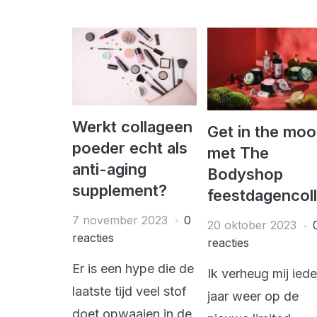
Werkt collageen
Get in the mo
poeder echt als
met The
anti-aging
Bodyshop
supplement?
feestdagencoll
7 november 2023
0
20 oktober 2023
reacties
reacties
Er is een hype die de
Ik verheug mij iede
laatste tijd veel stof
jaar weer op de
doet opwaaien in de