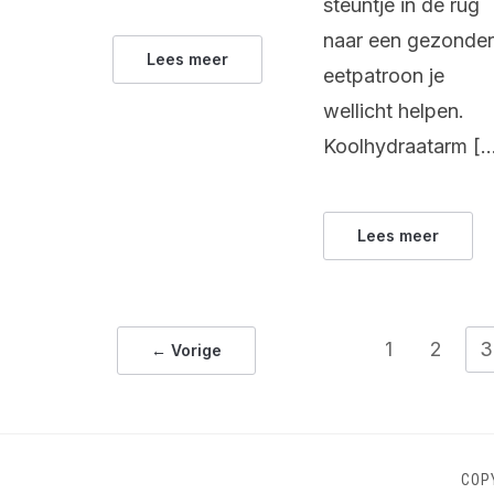
steuntje in de rug
naar een gezonde
Lees meer
eetpatroon je
wellicht helpen.
Koolhydraatarm [
Lees meer
1
2
3
← Vorige
COP