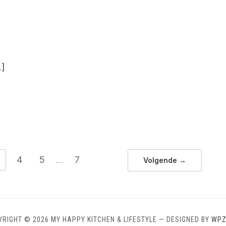
r
…]
4
5
…
7
Volgende →
YRIGHT © 2026 MY HAPPY KITCHEN & LIFESTYLE
— DESIGNED BY
WP