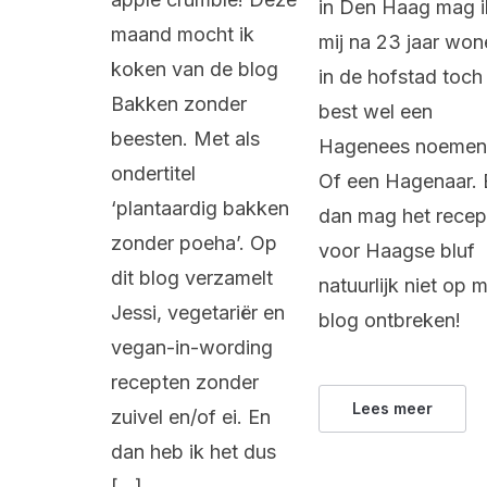
in Den Haag mag i
maand mocht ik
mij na 23 jaar wo
koken van de blog
in de hofstad toch
Bakken zonder
best wel een
beesten. Met als
Hagenees noemen
ondertitel
Of een Hagenaar. 
‘plantaardig bakken
dan mag het recep
zonder poeha’. Op
voor Haagse bluf
dit blog verzamelt
natuurlijk niet op m
Jessi, vegetariër en
blog ontbreken!
vegan-in-wording
recepten zonder
Lees meer
zuivel en/of ei. En
dan heb ik het dus
[…]