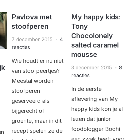
Pavlova met
My happy kids:
stoofperen
Tony
Chocolonely
7 december 2015
4
salted caramel
reacties
mousse
Wie houdt er nu niet
jk
3 december 2015
8
van stoofpeertjes?
reacties
Meestal worden
In de eerste
stoofperen
aflevering van My
geserveerd als
happy kids kon je al
bijgerecht of
lezen dat junior
groente, maar in dit
foodblogger Bodhi
recept spelen ze de
en
een zwak heeft voor