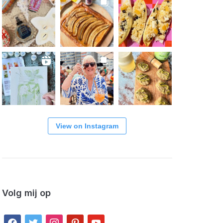
View on Instagram
Volg mij op
facebook
twitter
instagram
pinterest
youtube