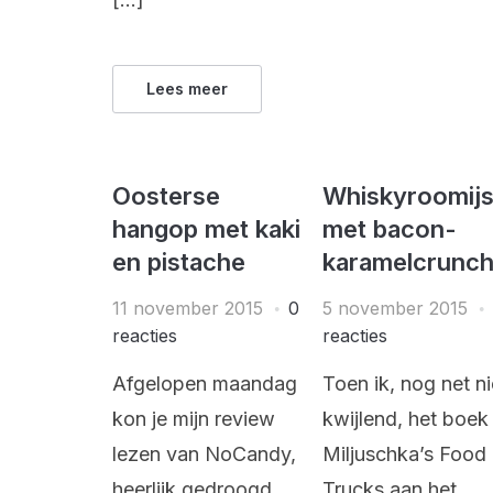
Lees meer
Oosterse
Whiskyroomij
hangop met kaki
met bacon-
en pistache
karamelcrunc
11 november 2015
0
5 november 2015
reacties
reacties
Afgelopen maandag
Toen ik, nog net ni
kon je mijn review
kwijlend, het boek
lezen van NoCandy,
Miljuschka’s Food
heerlijk gedroogd
Trucks aan het