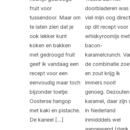
fruit voor
doorbladeren was
tussendoor. Maar om
viel mijn oog direc
te laten zien dat je
op dit recept voor
ook lekker kunt
whiskyroomijs met
koken en bakken
bacon-
met gedroogd fruit
karamelcrunch. Va
geef ik vandaag een
de combinatie zoe
recept voor een
en zout krijg ik
eenvoudig maar toch
immers nooit
bijzonder toetje:
genoeg. Gezouten
Oosterse hangop
karamel, daar zijn
met kaki en pistache.
in Nederland
De kaneel […]
inmidddels wel
aangewend (dank 