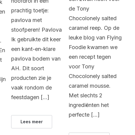
hoofdrol in een
k
de Tony
prachtig toetje:
nen
Chocolonely salted
pavlova met
caramel reep. Op de
stoofperen! Pavlova
leuke blog van Flying
Ik gebruikte dit keer
.
Foodie kwamen we
een kant-en-klare
En
een recept tegen
pavlova bodem van
t
voor Tony
AH. Dit soort
Chocolonely salted
producten zie je
ijn
caramel mousse.
vaak rondom de
Met slechts 2
feestdagen […]
ingrediënten het
perfecte […]
Lees meer