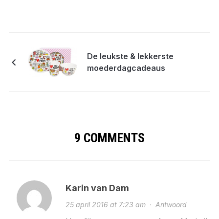
De leukste & lekkerste
moederdagcadeaus
9 COMMENTS
Karin van Dam
25 april 2016 at 7:23 am
·
Antwoord