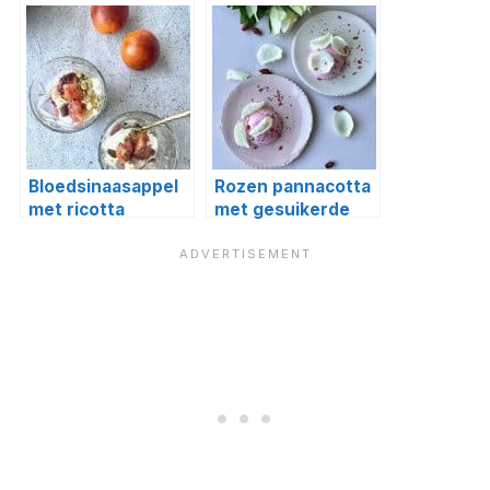
Licor 43
koraal tuile
Bloedsinaasappel
Rozen pannacotta
met ricotta
met gesuikerde
rozenblaadjes