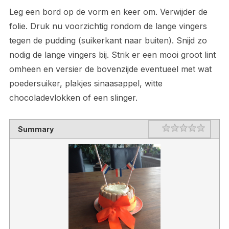
Leg een bord op de vorm en keer om. Verwijder de
folie. Druk nu voorzichtig rondom de lange vingers
tegen de pudding (suikerkant naar buiten). Snijd zo
nodig de lange vingers bij. Strik er een mooi groot lint
omheen en versier de bovenzijde eventueel met wat
poedersuiker, plakjes sinaasappel, witte
chocoladevlokken of een slinger.
Rating
1 star
2 stars
3 stars
4 stars
5 stars
Summary