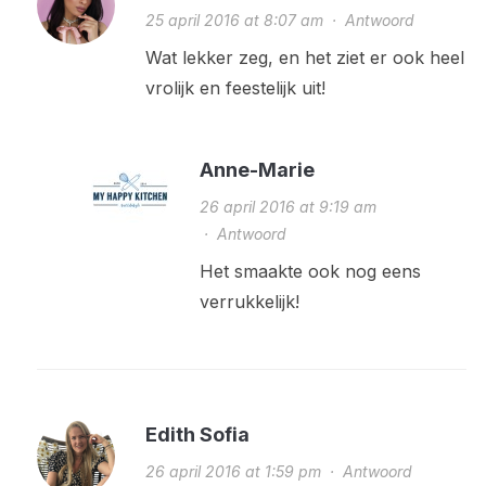
25 april 2016 at 8:07 am
·
Antwoord
Wat lekker zeg, en het ziet er ook heel
vrolijk en feestelijk uit!
Anne-Marie
26 april 2016 at 9:19 am
·
Antwoord
Het smaakte ook nog eens
verrukkelijk!
Edith Sofia
26 april 2016 at 1:59 pm
·
Antwoord