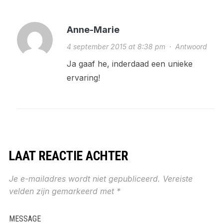
Anne-Marie
4 september 2015 at 8:38 pm
·
Antwoord
Ja gaaf he, inderdaad een unieke
ervaring!
LAAT REACTIE ACHTER
Je e-mailadres wordt niet gepubliceerd.
Vereiste
velden zijn gemarkeerd met
*
MESSAGE