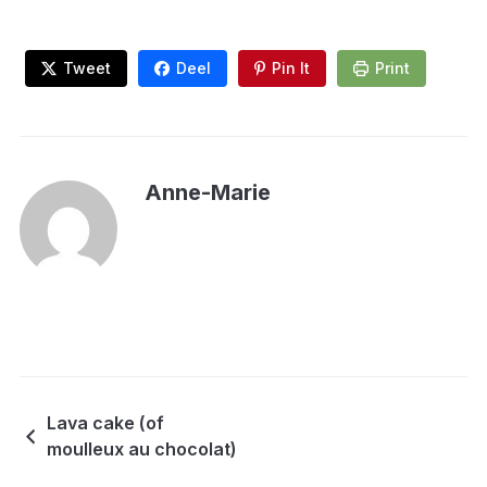
Tweet
Deel
Pin It
Print
Anne-Marie
Lava cake (of
moulleux au chocolat)