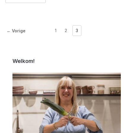
1
2
3
← Vorige
Welkom!