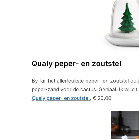
Qualy peper- en zoutstel
By far het allerleukste peper- en zoutstel 
peper-zand voor de cactus. Geniaal. Ik.wil.dit
Qualy peper- en zoutstel
, € 29,00