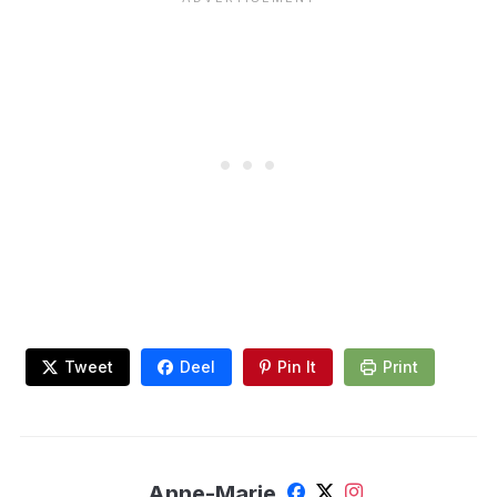
Tweet
Deel
Pin It
Print
Anne-Marie