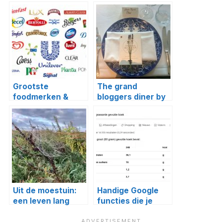
Grootste
The grand
foodmerken &
bloggers diner by
producenten in
Mr. Goodiebag
Nederland
Uit de moestuin:
Handige Google
een leven lang
functies die je
leren
(misschien) nog
niet kende