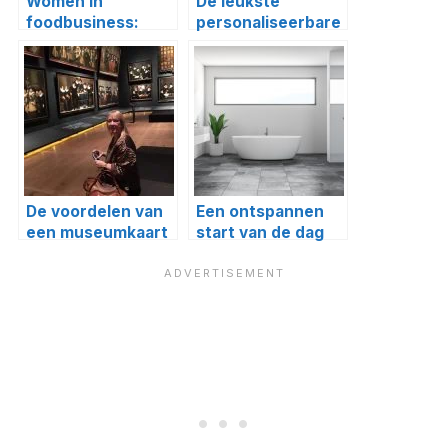
Women in
De leukste
foodbusiness:
personaliseerbare
Homemade Queen
cadeaus voor
Valentijn
De voordelen van
Een ontspannen
een museumkaart
start van de dag
begint in de
badkamer: zo
creëer je jouw
eigen spa-ritueel