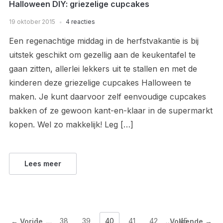
Halloween DIY: griezelige cupcakes
19 oktober 2015
4 reacties
Een regenachtige middag in de herfstvakantie is bij
uitstek geschikt om gezellig aan de keukentafel te
gaan zitten, allerlei lekkers uit te stallen en met de
kinderen deze griezelige cupcakes Halloween te
maken. Je kunt daarvoor zelf eenvoudige cupcakes
bakken of ze gewoon kant-en-klaar in de supermarkt
kopen. Wel zo makkelijk! Leg […]
Lees meer
1
…
38
39
40
41
42
…
45
← Vorige
Volgende →