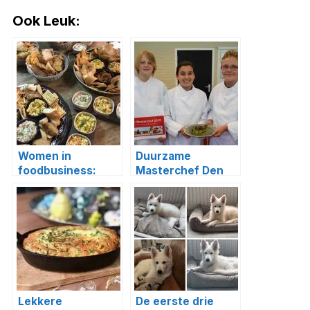
Ook Leuk:
Women in
Duurzame
foodbusiness:
Masterchef Den
Feestbuffetten.nl
Haag 2019 (+ het
winnende recept!)
Lekkere
De eerste drie