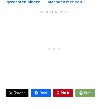
gerechten binnen
maanden met een
een keto dieet
puppy
Tweet
Deel
Pin It
Print