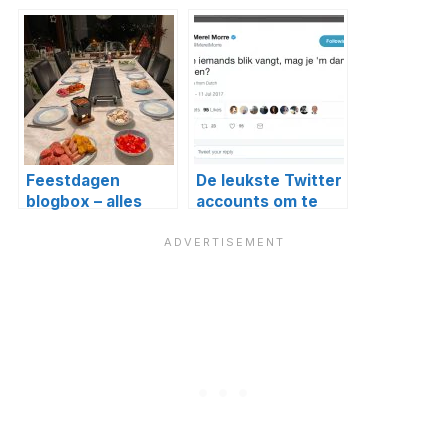
Homemade Queen
Feestdagen
De leukste Twitter
blogbox – alles
accounts om te
voor een heerlijke
volgen
kerst!