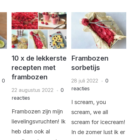
10 x de lekkerste
Frambozen
recepten met
sorbetijs
frambozen
0
28 juli 2022
0
reacties
22 augustus 2022
0
reacties
I scream, you
Frambozen zijn mijn
scream, we all
lievelingsvruchten! Ik
n
scream for icecream!
heb dan ook al
In de zomer lust ik er