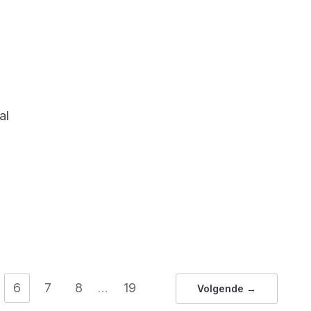
al
6
7
8
…
19
Volgende →