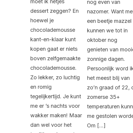
moet ik netjes
nog even van
dessert zeggen? En
nazomer. Want me
hoewel je
een beetje mazzel
chocolademousse
kunnen we tot in
kant-en-klaar kunt
oktober nog
kopen gaat er niets
genieten van mooi
boven zelfgemaakte
zonnige dagen.
chocolademousse.
Persoonlijk word i
Zo lekker, zo luchtig
het meest blij van
en romig
zo’n graad of 22, 
tegelijkertijd. Je kunt
zomerse 35+
me er ’s nachts voor
temperaturen kun
wakker maken! Maar
me gestolen word
dan wel voor het
Om […]