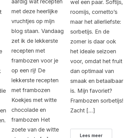
aardig wat recepten
wel een paar. Softijs,
met deze heerlijke
t
roomijs, cornetto’s
vruchtjes op mijn
maar het allerliefste:
blog staan. Vandaag
sorbetijs. En de
zet ik de lekkerste
zomer is daar ook
recepten met
e
het ideale seizoen
frambozen voor je
voor, omdat het fruit
op een rij! De
k
dan optimaal van
lekkerste recepten
smaak en betaalbaar
met frambozen
die
is. Mijn favoriet?
Koekjes met witte
Frambozen sorbetijs!
chocolade en
nen
Zacht […]
frambozen Het
en.
zoete van de witte
Lees meer