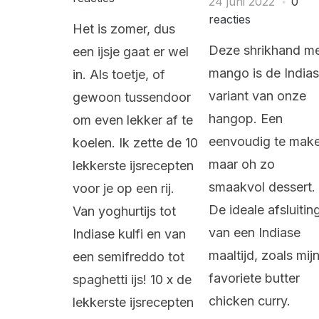
24 juni 2022
0
reacties
Het is zomer, dus
Deze shrikhand m
een ijsje gaat er wel
mango is de India
in. Als toetje, of
variant van onze
gewoon tussendoor
hangop. Een
om even lekker af te
eenvoudig te mak
koelen. Ik zette de 10
maar oh zo
lekkerste ijsrecepten
smaakvol dessert.
voor je op een rij.
De ideale afsluitin
Van yoghurtijs tot
van een Indiase
Indiase kulfi en van
maaltijd, zoals mij
een semifreddo tot
favoriete butter
spaghetti ijs! 10 x de
chicken curry.
lekkerste ijsrecepten