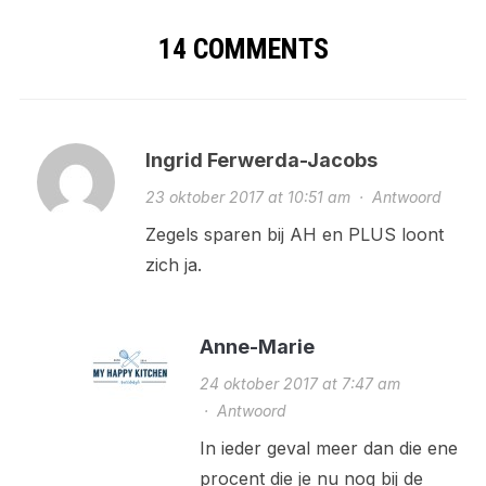
14 COMMENTS
Ingrid Ferwerda-Jacobs
23 oktober 2017 at 10:51 am
·
Antwoord
Zegels sparen bij AH en PLUS loont
zich ja.
Anne-Marie
24 oktober 2017 at 7:47 am
·
Antwoord
In ieder geval meer dan die ene
procent die je nu nog bij de