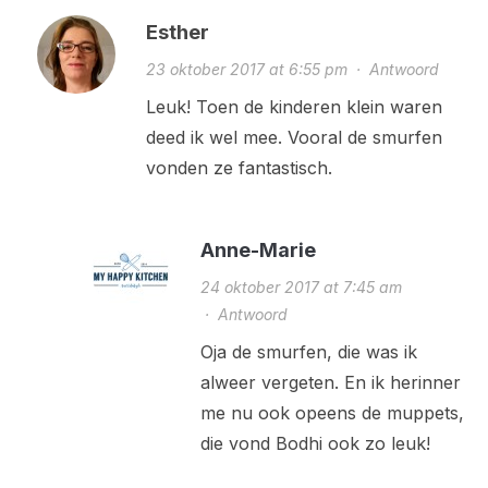
Esther
23 oktober 2017 at 6:55 pm
·
Antwoord
Leuk! Toen de kinderen klein waren
deed ik wel mee. Vooral de smurfen
vonden ze fantastisch.
Anne-Marie
24 oktober 2017 at 7:45 am
·
Antwoord
Oja de smurfen, die was ik
alweer vergeten. En ik herinner
me nu ook opeens de muppets,
die vond Bodhi ook zo leuk!