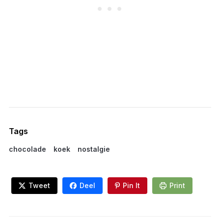
Tags
chocolade
koek
nostalgie
Tweet
Deel
Pin It
Print