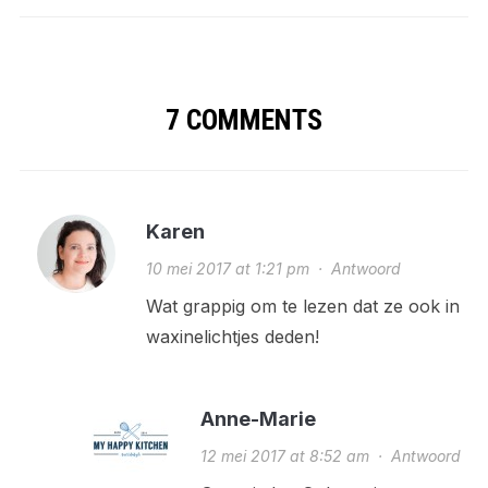
7 COMMENTS
Karen
10 mei 2017 at 1:21 pm
·
Antwoord
Wat grappig om te lezen dat ze ook in
waxinelichtjes deden!
Anne-Marie
12 mei 2017 at 8:52 am
·
Antwoord