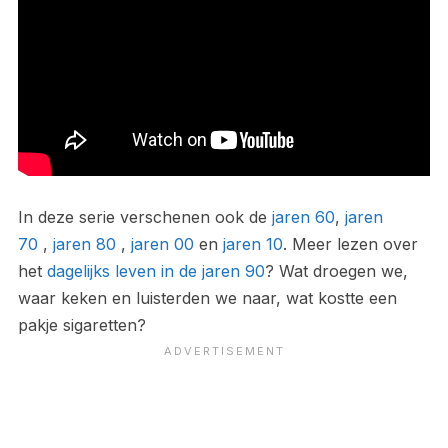
In deze serie verschenen ook de
jaren 60
,
jaren
70
,
jaren 80
,
jaren 00
en
jaren 10
. Meer lezen over
het
dagelijks leven in de jaren 90
? Wat droegen we,
waar keken en luisterden we naar, wat kostte een
pakje sigaretten?