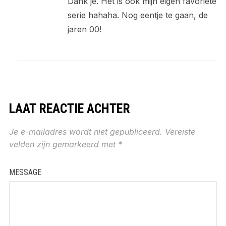
Dank je. Het is ook mijn eigen favoriete
serie hahaha. Nog eentje te gaan, de
jaren 00!
LAAT REACTIE ACHTER
Je e-mailadres wordt niet gepubliceerd.
Vereiste
velden zijn gemarkeerd met
*
MESSAGE