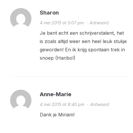
Sharon
4 mei 2015 at 5:07 pm
·
Antwoord
Je bent echt een schrijverstalent, het
is zoals altijd weer een heel leuk stukje
geworden! En ik krijg spontaan trek in
snoep (Haribo!)
Anne-Marie
4 mei 2015 at 8:40 pm
·
Antwoord
Dank je Miriam!