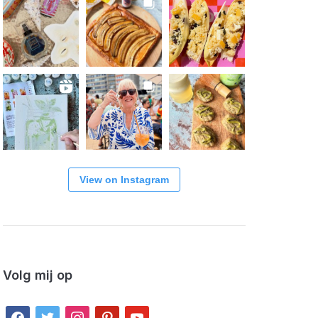
View on Instagram
Volg mij op
facebook
twitter
instagram
pinterest
youtube