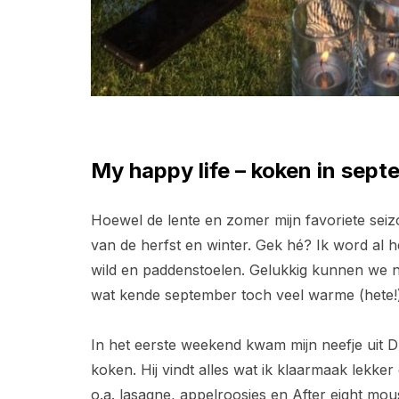
My happy life – koken in s
ept
Hoewel de lente en zomer mijn favoriete seiz
van de herfst en winter. Gek hé? Ik word al he
wild en paddenstoelen. Gelukkig kunnen we 
wat kende september toch veel warme (hete!
In het eerste weekend kwam mijn neefje uit 
koken. Hij vindt alles wat ik klaarmaak lekke
o.a. lasagne, appelroosjes en After eight mou