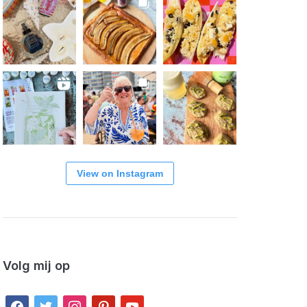
View on Instagram
Volg mij op
facebook
twitter
instagram
pinterest
youtube