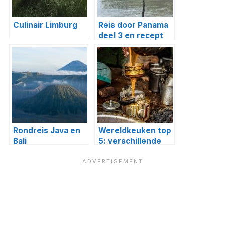
Culinair Limburg
Reis door Panama
deel 3 en recept
bananenbrood en
patagones
Rondreis Java en
Wereldkeuken top
Bali
5: verschillende
smaken die je wilt
proeven