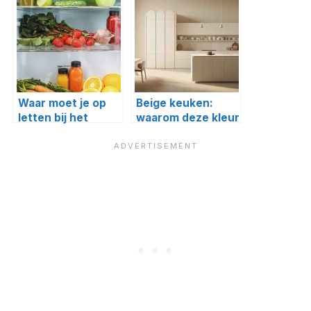
Waar moet je op
Beige keuken:
letten bij het
waarom deze kleur
kopen van een
zo populair is
koel-
vriescombinatie?