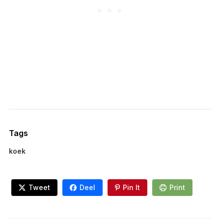
Tags
koek
Tweet
Deel
Pin It
Print