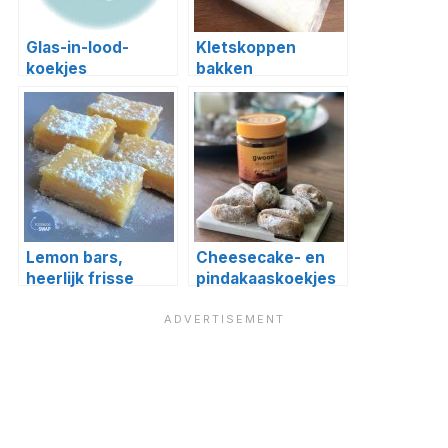
Glas-in-lood-
Kletskoppen
koekjes
bakken
Lemon bars,
Cheesecake- en
heerlijk frisse
pindakaaskoekjes
gebakjes!
uit ‘100 luxe
koekjes van eigen
deeg’