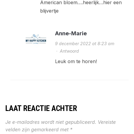
American bloem….heerlijk…hier een
blijvertje
Anne-Marie
9 december 2022 at 8:23 am
·
Antwoord
Leuk om te horen!
LAAT REACTIE ACHTER
Je e-mailadres wordt niet gepubliceerd.
Vereiste
velden zijn gemarkeerd met
*