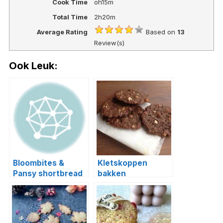
Cook Time
oh15m
Total Time
2h20m
Average Rating
Based on
13
Review(s)
Ook Leuk:
Bloombites &
Kletskoppen
Pansy shortbread
bakken
cookies