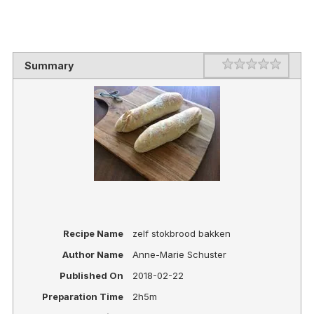
Rating
1 star
2 stars
3 stars
4 stars
5 stars
Summary
Recipe Name
zelf stokbrood bakken
Author Name
Anne-Marie Schuster
Published On
2018-02-22
Preparation Time
2h5m