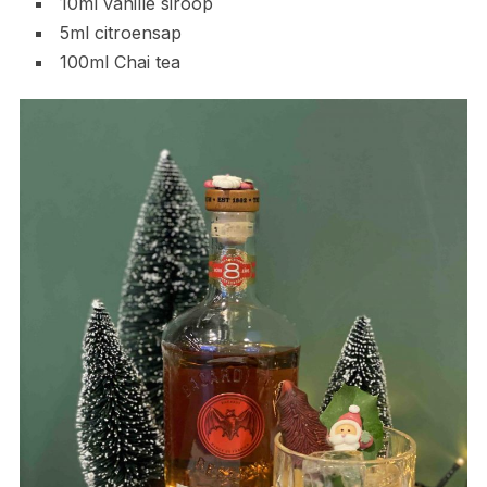
10ml vanille siroop
5ml citroensap
100ml Chai tea