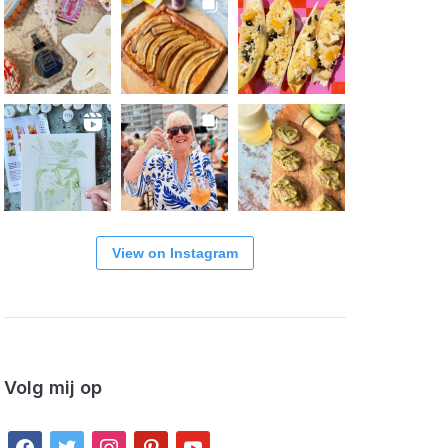
View on Instagram
Volg mij op
facebook
twitter
instagram
pinterest
youtube