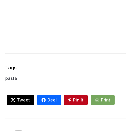
Tags
pasta
Tweet
Deel
Pin It
Print