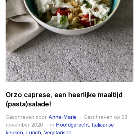
Orzo caprese, een heerlijke maaltijd
(pasta)salade!
Geschreven door
Anne-Marie
Geschreven op
23
november 2020
in
Hoofdgerecht
,
Italiaanse
keuken
,
Lunch
,
Vegetarisch