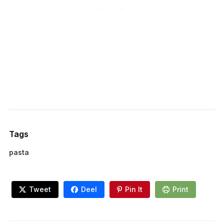
Tags
pasta
Tweet
Deel
Pin It
Print