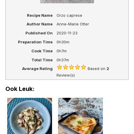
Recipe Name
Orzo caprese
Author Name
Anne-Marie Otter
Published On
2020-11-23
Preparation Time
0h30m
Cook Time
0h7m
Total Time
0h37m
Average Rating
Based on
2
Review(s)
Ook Leuk: