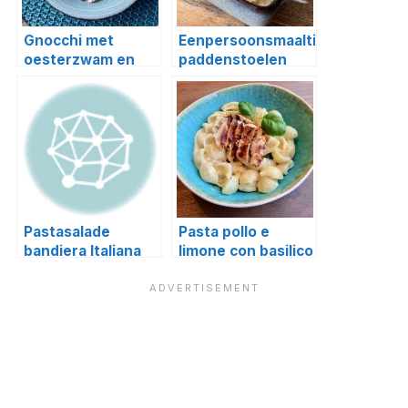
Gnocchi met
Eenpersoonsmaaltijd
oesterzwam en
paddenstoelen
truffel
lasagne
Pastasalade
Pasta pollo e
bandiera Italiana
limone con basilico