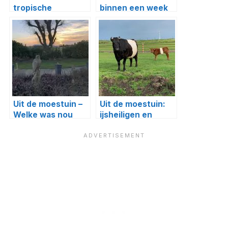
tropische
binnen een week
temperaturen
van winter naar
lente
Uit de moestuin –
Uit de moestuin:
Welke was nou
ijsheiligen en
heftiger, storm
vorstgevoelige
Bella of Evert?
planten