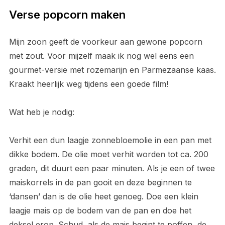
Verse popcorn maken
Mijn zoon geeft de voorkeur aan gewone popcorn
met zout. Voor mijzelf maak ik nog wel eens een
gourmet-versie met rozemarijn en Parmezaanse kaas.
Kraakt heerlijk weg tijdens een goede film!
Wat heb je nodig:
Verhit een dun laagje zonnebloemolie in een pan met
dikke bodem. De olie moet verhit worden tot ca. 200
graden, dit duurt een paar minuten. Als je een of twee
maiskorrels in de pan gooit en deze beginnen te
‘dansen’ dan is de olie heet genoeg. Doe een klein
laagje mais op de bodem van de pan en doe het
deksel erop. Schud, als de mais begint te poffen, de