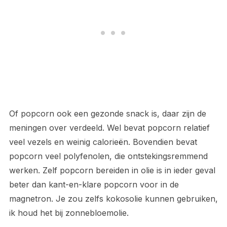
Of popcorn ook een gezonde snack is, daar zijn de
meningen over verdeeld. Wel bevat popcorn relatief
veel vezels en weinig calorieën. Bovendien bevat
popcorn veel polyfenolen, die ontstekingsremmend
werken. Zelf popcorn bereiden in olie is in ieder geval
beter dan kant-en-klare popcorn voor in de
magnetron. Je zou zelfs kokosolie kunnen gebruiken,
ik houd het bij zonnebloemolie.