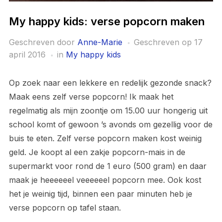
My happy kids: verse popcorn maken
Geschreven door
Anne-Marie
Geschreven op
17
april 2016
in
My happy kids
Op zoek naar een lekkere en redelijk gezonde snack?
Maak eens zelf verse popcorn! Ik maak het
regelmatig als mijn zoontje om 15.00 uur hongerig uit
school komt of gewoon ’s avonds om gezellig voor de
buis te eten. Zelf verse popcorn maken kost weinig
geld. Je koopt al een zakje popcorn-mais in de
supermarkt voor rond de 1 euro (500 gram) en daar
maak je heeeeeel veeeeeel popcorn mee. Ook kost
het je weinig tijd, binnen een paar minuten heb je
verse popcorn op tafel staan.