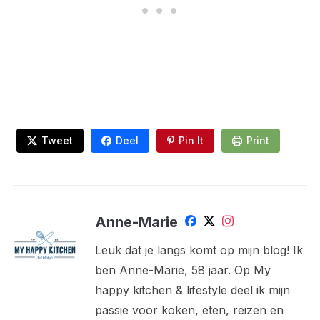
Tweet
Deel
Pin It
Print
Anne-Marie
Leuk dat je langs komt op mijn blog! Ik
ben Anne-Marie, 58 jaar. Op My
happy kitchen & lifestyle deel ik mijn
passie voor koken, eten, reizen en