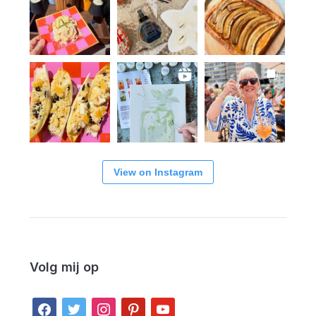
View on Instagram
Volg mij op
facebook
twitter
instagram
pinterest
youtube