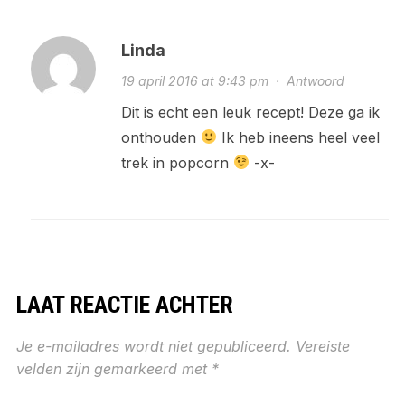
Linda
19 april 2016 at 9:43 pm
·
Antwoord
Dit is echt een leuk recept! Deze ga ik
onthouden
Ik heb ineens heel veel
trek in popcorn
-x-
LAAT REACTIE ACHTER
Je e-mailadres wordt niet gepubliceerd.
Vereiste
velden zijn gemarkeerd met
*