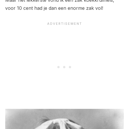
Maar het lekkerste vond ik een zak koekkruimels,
voor 10 cent had je dan een enorme zak vol!