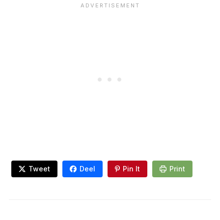
Tweet
Deel
Pin It
Print