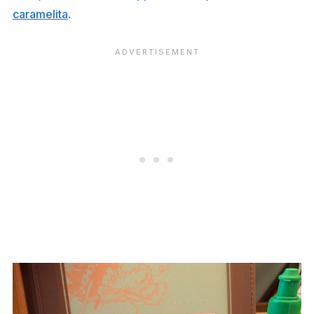
caramelita
.