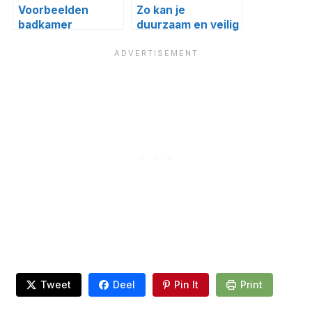
Voorbeelden
Zo kan je
badkamer
duurzaam en veilig
renovatie
wonen
Tweet
Deel
Pin It
Print