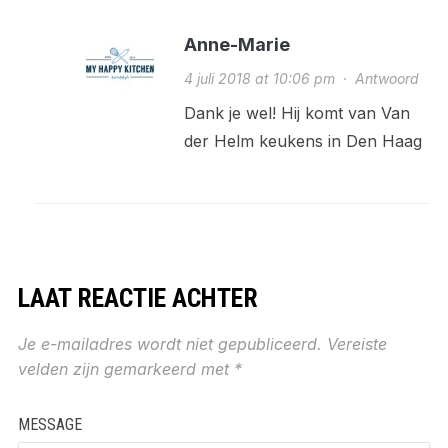
Anne-Marie
4 juli 2018 at 10:06 pm
·
Antwoord
Dank je wel! Hij komt van Van
der Helm keukens in Den Haag
LAAT REACTIE ACHTER
Je e-mailadres wordt niet gepubliceerd.
Vereiste
velden zijn gemarkeerd met
*
MESSAGE