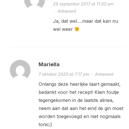
29 september 2017 at 11:30 am
·
Antwoord
Ja, dat wel….maar dat kan nu
wel weer
Mariella
7 oktober 2020 at 7:17 pm
·
Antwoord
Onlangs deze heerlijke taart gemaakt,
bedankt voor het recept! Klein foutje
tegengekomen in de laatste alinea,
neem aan dat aan het eind de gin moet
worden toegevoegd en niet nogmaals
tonic;)