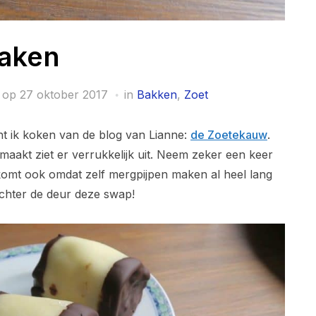
maken
 op
27 oktober 2017
in
Bakken
,
Zoet
 ik koken van de blog van Lianne:
de Zoetekauw
.
maakt ziet er verrukkelijk uit. Neem zeker een keer
at komt ook omdat zelf mergpijpen maken al heel lang
 achter de deur deze swap!