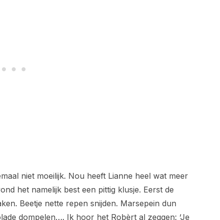
maal niet moeilijk. Nou heeft Lianne heel wat meer
ond het namelijk best een pittig klusje. Eerst de
ken. Beetje nette repen snijden. Marsepein dun
colade dompelen…. Ik hoor het Robèrt al zeggen: ‘Je