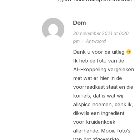
Dom
30 november 2021 at 6:30
pm
·
Antwoord
Dank u voor de uitleg
Ik heb de foto van de
AH-koppeling vergeleken
met wat er hier in de
voorraadkast staat en die
korrels, dat is wat wij
allspice noemen, denk ik,
dikwijls een ingrediënt
voor kruidenkoek
allerhande. Mooie foto’s
van het afgewerkte