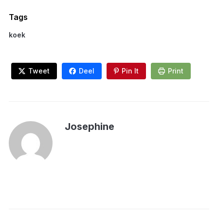
Tags
koek
Tweet
Deel
Pin It
Print
Josephine