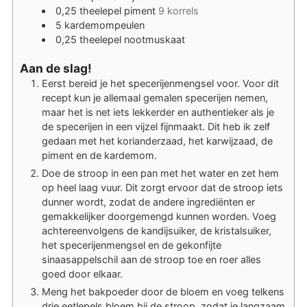
0,25
theelepel
piment
9 korrels
5
kardemompeulen
0,25
theelepel
nootmuskaat
Aan de slag!
Eerst bereid je het specerijenmengsel voor. Voor dit
recept kun je allemaal gemalen specerijen nemen,
maar het is net iets lekkerder en authentieker als je
de specerijen in een vijzel fijnmaakt. Dit heb ik zelf
gedaan met het korianderzaad, het karwijzaad, de
piment en de kardemom.
Doe de stroop in een pan met het water en zet hem
op heel laag vuur. Dit zorgt ervoor dat de stroop iets
dunner wordt, zodat de andere ingrediënten er
gemakkelijker doorgemengd kunnen worden. Voeg
achtereenvolgens de kandijsuiker, de kristalsuiker,
het specerijenmengsel en de gekonfijte
sinaasappelschil aan de stroop toe en roer alles
goed door elkaar.
Meng het bakpoeder door de bloem en voeg telkens
drie eetlepels bloem bij de stroop, zodat je langzaam