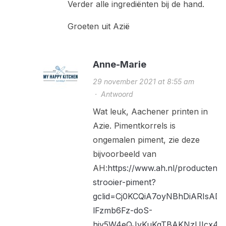
Verder alle ingrediënten bij de hand.
Groeten uit Azië
Anne-Marie
29 november 2021 at 8:55 am
·
Antwoord
Wat leuk, Aachener printen in
Azie. Pimentkorrels is
ongemalen piment, zie deze
bijvoorbeeld van
AH:
https://www.ah.nl/producten/
strooier-piment?
gclid=Cj0KCQiA7oyNBhDiARIsAD
lFzmb6Fz-doS-
hjy5W4eQJvKuKqTBAKNzUIcx46