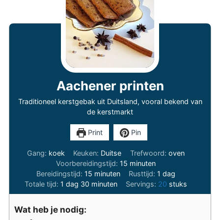
Aachener printen
Traditioneel kerstgebak uit Duitsland, vooral bekend van
de kerstmarkt
Print
Pin
Gang:
koek
Keuken:
Duitse
Trefwoord:
oven
minuten
Voorbereidingstijd:
15
minuten
minuten
dag
Bereidingstijd:
15
minuten
Rusttijd:
1
dag
dag
minuten
Totale tijd:
1
dag
30
minuten
Servings:
20
stuks
Wat heb je nodig: