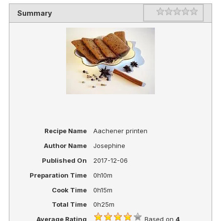
Rating
1 star
2 stars
3 stars
4 stars
5 stars
Summary
Recipe Name
Aachener printen
Author Name
Josephine
Published On
2017-12-06
Preparation Time
0h10m
Cook Time
0h15m
Total Time
0h25m
Average Rating
Based on
4