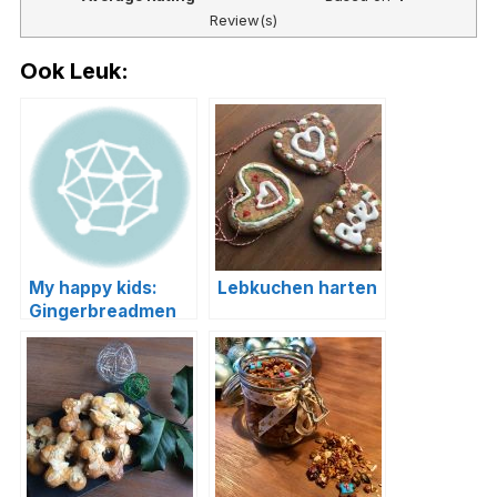
Review(s)
Ook Leuk:
My happy kids:
Lebkuchen harten
Gingerbreadmen
cookies