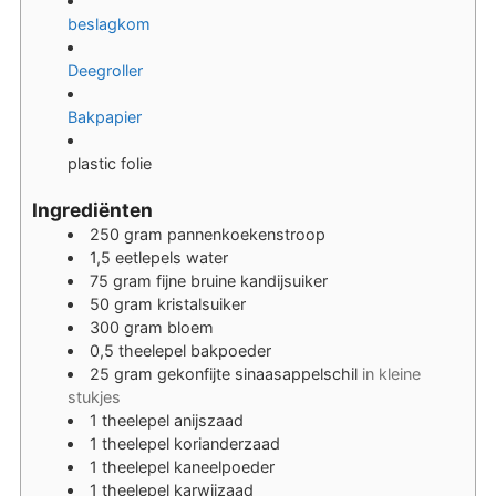
beslagkom
Deegroller
Bakpapier
plastic folie
Ingrediënten
250
gram
pannenkoekenstroop
1,5
eetlepels
water
75
gram
fijne bruine kandijsuiker
50
gram
kristalsuiker
300
gram
bloem
0,5
theelepel
bakpoeder
25
gram
gekonfijte sinaasappelschil
in kleine
stukjes
1
theelepel
anijszaad
1
theelepel
korianderzaad
1
theelepel
kaneelpoeder
1
theelepel
karwijzaad