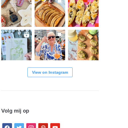
View on Instagram
Volg mij op
facebook
twitter
instagram
pinterest
youtube