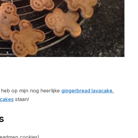
 heb op mijn nog heerlijke
gingerbread lavacake
,
pcakes
staan!
s
readmen cookies)