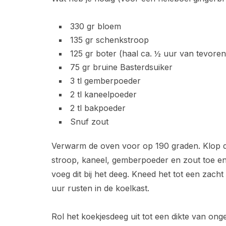
330 gr bloem
135 gr schenkstroop
125 gr boter (haal ca. ½ uur van tevoren 
75 gr bruine Basterdsuiker
3 tl gemberpoeder
2 tl kaneelpoeder
2 tl bakpoeder
Snuf zout
Verwarm de oven voor op 190 graden. Klop de
stroop, kaneel, gemberpoeder en zout toe en
voeg dit bij het deeg. Kneed het tot een zach
uur rusten in de koelkast.
Rol het koekjesdeeg uit tot een dikte van on