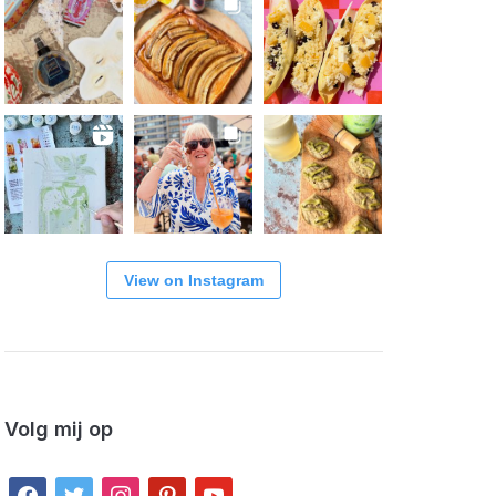
View on Instagram
Volg mij op
facebook
twitter
instagram
pinterest
youtube