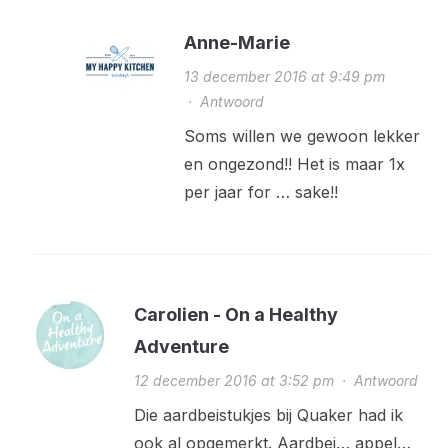
Anne-Marie
13 december 2016 at 9:49 pm
·
Antwoord
Soms willen we gewoon lekker
en ongezond!! Het is maar 1x
per jaar for … sake!!
Carolien - On a Healthy
Adventure
12 december 2016 at 3:52 pm
·
Antwoord
Die aardbeistukjes bij Quaker had ik
ook al opgemerkt. Aardbei… appel…