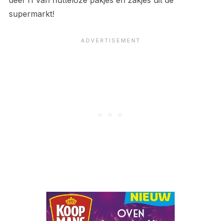
deel 11 van nutteloze pakjes en zakjes uit de
supermarkt!