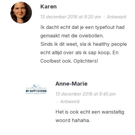
Karen
13 december 2016 at 9:20 am
·
Antwoord
Ik dacht echt dat je een typefout had
gemaakt met die oviebollen.
Sinds ik dit weet, sla ik healthy people
echt altijd over als ik sap koop. En
Coolbest ook. Oplichters!
Anne-Marie
13 december 2016 at 9:45 pm
·
Antwoord
Het is ook echt een wanstaltig
woord hahaha.