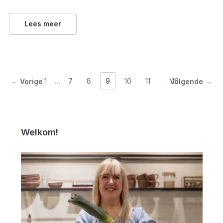
Lees meer
1
…
7
8
9
10
11
…
16
← Vorige
Volgende →
Welkom!