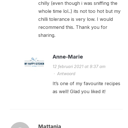
chilly (even though i was sniffing the
whole time lol..) its not too hot but my
chilli tolerance is very low. I would
recommend this. Thank you for
sharing.
Anne-Marie
12 februari 2021 at 9:37 am
·
Antwoord
It’s one of my favourite recipes
as well! Glad you liked it!
Mattanja