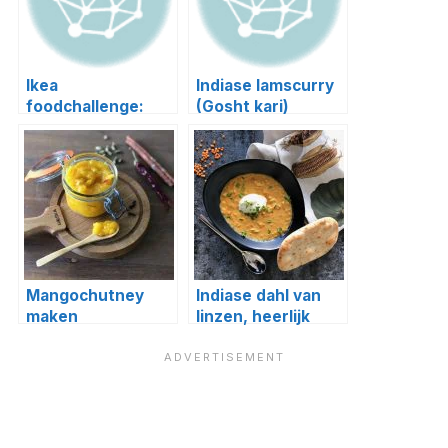
Ikea
Indiase lamscurry
foodchallenge:
(Gosht kari)
Indiase curry met
kipballetjes
Mangochutney
Indiase dahl van
maken
linzen, heerlijk
warm
comfortfood!