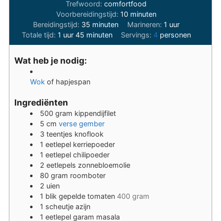
Trefwoord:
comfortfood
minuten
Voorbereidingstijd:
10
minuten
minuten
uur
Bereidingstijd:
35
minuten
Marineren:
1
uur
uur
minuten
Totale tijd:
1
uur
45
minuten
Servings:
4
personen
Wat heb je nodig:
Wok
of hapjespan
Ingrediënten
500
gram
kippendijfilet
5
cm
verse gember
3
teentjes
knoflook
1
eetlepel
kerriepoeder
1
eetlepel
chilipoeder
2
eetlepels
zonnebloemolie
80
gram
roomboter
2
uien
1
blik
gepelde tomaten
400 gram
1
scheutje
azijn
1
eetlepel
garam masala