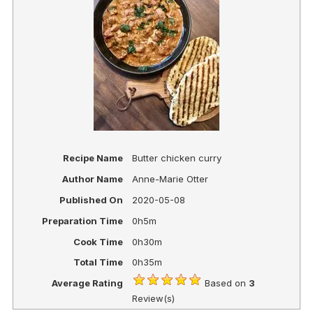
Recipe Name
Butter chicken curry
Author Name
Anne-Marie Otter
Published On
2020-05-08
Preparation Time
0h5m
Cook Time
0h30m
Total Time
0h35m
Average Rating
Based on
3
Review(s)