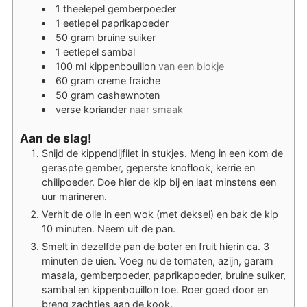
1
theelepel
gemberpoeder
1
eetlepel
paprikapoeder
50
gram
bruine suiker
1
eetlepel
sambal
100
ml
kippenbouillon
van een blokje
60
gram
creme fraiche
50
gram
cashewnoten
verse koriander
naar smaak
Aan de slag!
Snijd de kippendijfilet in stukjes. Meng in een kom de
geraspte gember, geperste knoflook, kerrie en
chilipoeder. Doe hier de kip bij en laat minstens een
uur marineren.
Verhit de olie in een wok (met deksel) en bak de kip
10 minuten. Neem uit de pan.
Smelt in dezelfde pan de boter en fruit hierin ca. 3
minuten de uien. Voeg nu de tomaten, azijn, garam
masala, gemberpoeder, paprikapoeder, bruine suiker,
sambal en kippenbouillon toe. Roer goed door en
breng zachtjes aan de kook.