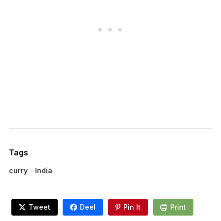
Tags
curry
India
Tweet
Deel
Pin It
Print