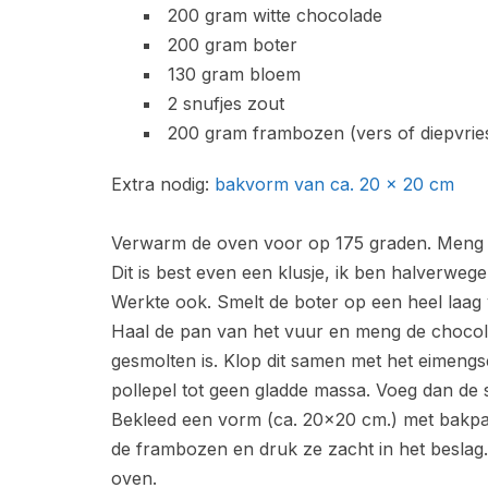
200 gram witte chocolade
200 gram boter
130 gram bloem
2 snufjes zout
200 gram frambozen (vers of diepvrie
Extra nodig:
bakvorm van ca. 20 x 20 cm
Verwarm de oven voor op 175 graden. Meng d
Dit is best even een klusje, ik ben halverwege
Werkte ook. Smelt de boter op een heel laag v
Haal de pan van het vuur en meng de chocola
gesmolten is. Klop dit samen met het eimengse
pollepel tot geen gladde massa. Voeg dan de s
Bekleed een vorm (ca. 20×20 cm.) met bakpapi
de frambozen en druk ze zacht in het beslag.
oven.