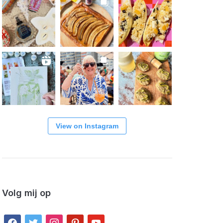
View on Instagram
Volg mij op
facebook
twitter
instagram
pinterest
youtube