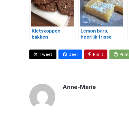
Kletskoppen
Lemon bars,
bakken
heerlijk frisse
gebakjes!
Tweet
Deel
Pin It
Print
Anne-Marie