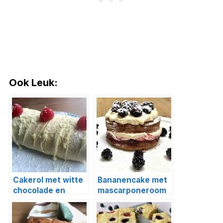
Ook Leuk:
Cakerol met witte
Bananencake met
chocolade en
mascarponeroom
frambozen
en bramen