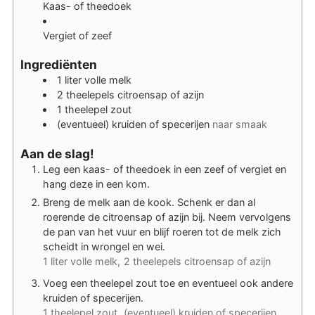
Kaas- of theedoek
Vergiet of zeef
Ingrediënten
1
liter
volle melk
2
theelepels
citroensap of azijn
1
theelepel
zout
(eventueel) kruiden of specerijen
naar smaak
Aan de slag!
Leg een kaas- of theedoek in een zeef of vergiet en
hang deze in een kom.
Breng de melk aan de kook. Schenk er dan al
roerende de citroensap of azijn bij. Neem vervolgens
de pan van het vuur en blijf roeren tot de melk zich
scheidt in wrongel en wei.
1 liter volle melk,
2 theelepels citroensap of azijn
Voeg een theelepel zout toe en eventueel ook andere
kruiden of specerijen.
1 theelepel zout,
(eventueel) kruiden of specerijen