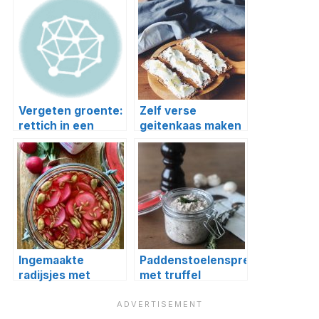
Vergeten groente:
Zelf verse
rettich in een
geitenkaas maken
frisse salade
Ingemaakte
Paddenstoelenspread
radijsjes met
met truffel
kardemom