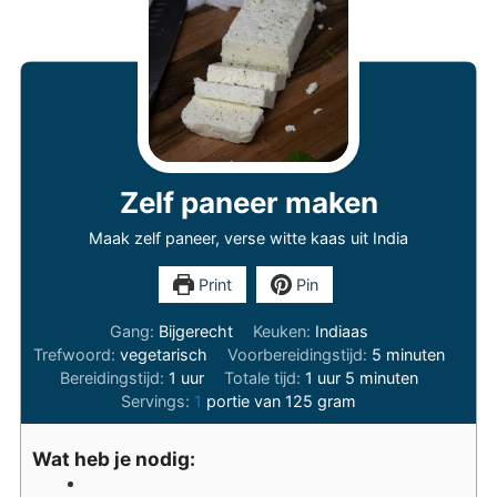
Zelf paneer maken
Maak zelf paneer, verse witte kaas uit India
Print
Pin
Gang:
Bijgerecht
Keuken:
Indiaas
minuten
Trefwoord:
vegetarisch
Voorbereidingstijd:
5
minuten
uur
uur
minuten
Bereidingstijd:
1
uur
Totale tijd:
1
uur
5
minuten
Servings:
1
portie van 125 gram
Wat heb je nodig: