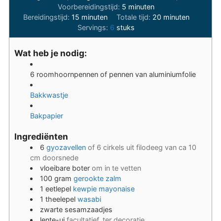
minuten
Voorbereidingstijd:
5
minuten
minuten
minuten
Bereidingstijd:
15
minuten
Totale tijd:
20
minuten
Servings:
6
stuks
Wat heb je nodig:
6 roomhoornpennen
of pennen van aluminiumfolie
Bakkwastje
Bakpapier
Ingrediënten
6
gyozavellen
of 6 cirkels uit filodeeg van ca 10
cm doorsnede
vloeibare boter
om in te vetten
100
gram
gerookte zalm
1
eetlepel
kewpie mayonaise
1
theelepel
wasabi
zwarte sesamzaadjes
lente-ui
facultatief, ter decoratie