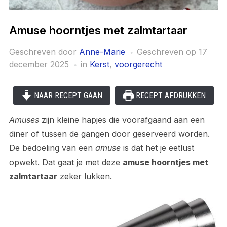
Amuse hoorntjes met zalmtartaar
Geschreven door
Anne-Marie
Geschreven op
17
december 2025
in
Kerst
,
voorgerecht
NAAR RECEPT GAAN
RECEPT AFDRUKKEN
Amuses
zijn kleine hapjes die voorafgaand aan een
diner of tussen de gangen door geserveerd worden.
De bedoeling van een
amuse
is dat het je eetlust
opwekt. Dat gaat je met deze
amuse hoorntjes met
zalmtartaar
zeker lukken.