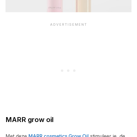
MARR grow oil
Met deze
MARR cosmetics Grow Oil
stimuleer je
de