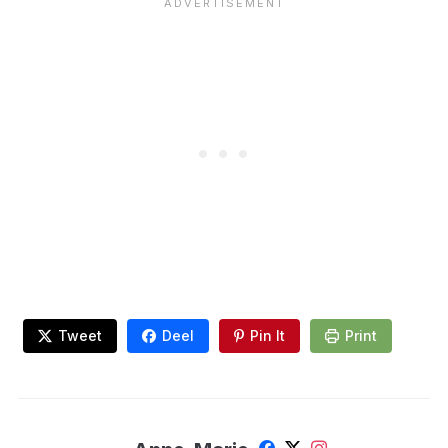
Tweet
Deel
Pin It
Print