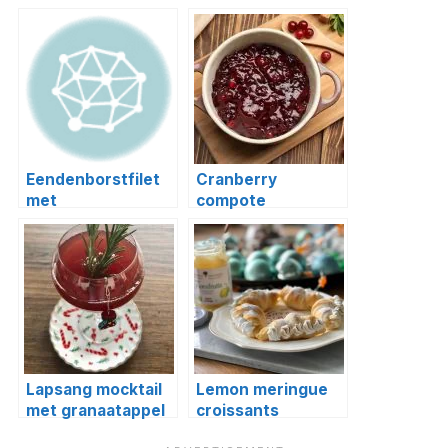
Eendenborstfilet
Cranberry
met
compote
mandarijnenmarmelade
Lapsang mocktail
Lemon meringue
met granaatappel
croissants