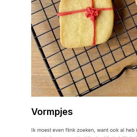
Vormpjes
Ik moest even flink zoeken, want ook al heb 