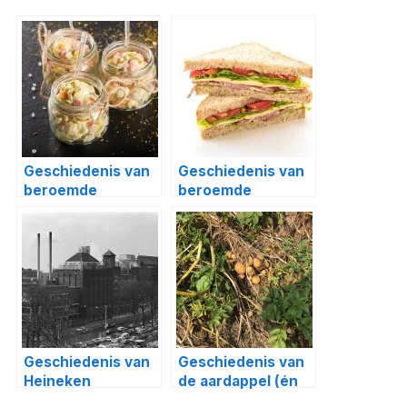
Geschiedenis van
Geschiedenis van
beroemde
beroemde
gerechten #10:
gerechten #4:
huzarensalade en
nachos en
boeuf Stroganoff
sandwich
Geschiedenis van
Geschiedenis van
Heineken
de aardappel (én
de toekomst!)