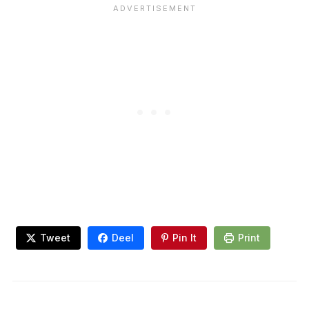
Tweet
Deel
Pin It
Print