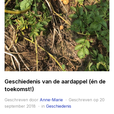
Geschiedenis van de aardappel (én de
toekomst!)
Geschreven door
Anne-Marie
Geschreven op
20
september 2018
in
Geschiedenis