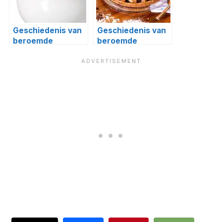
Geschiedenis van
Geschiedenis van
beroemde
beroemde
gerechten #8:
gerechten #35:
Crêpes Suzette en
pepermunt en
Dame Blanche
Linzer torte