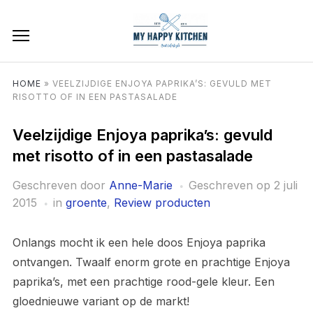
HOME
»
VEELZIJDIGE ENJOYA PAPRIKA’S: GEVULD MET
RISOTTO OF IN EEN PASTASALADE
Veelzijdige Enjoya paprika’s: gevuld
met risotto of in een pastasalade
Geschreven door
Anne-Marie
Geschreven op
2 juli
2015
in
groente
,
Review producten
Onlangs mocht ik een hele doos Enjoya paprika
ontvangen. Twaalf enorm grote en prachtige Enjoya
paprika’s, met een prachtige rood-gele kleur. Een
gloednieuwe variant op de markt!