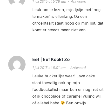
1 juli 2015 at 5:28 am
·
Antwoord
Leuk om te lezen, mijn lijstje met 'nog
te maken' is ellenlang. Oa een
citroentaart staat hoog op mijn lijst, dat
komt er steeds maar niet van.
Eef | Eef Kookt Zo
1 juli 2015 at 6:01 am
·
Antwoord
Leuke bucket lijst weer! Lava cake
staat toevallig ook op mijn
foodbucketlist maar ben er nog niet uit
of ik chocolade of caramel vulling wil,
of allebei haha
Ben onwijs