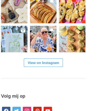
View on Instagram
Volg mij op
facebook
twitter
instagram
pinterest
youtube